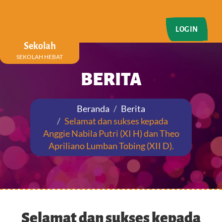
LOGIN
Sekolah
SEKOLAH HEBAT
BERITA
Beranda
Berita
Selamat dan sukses kepada
Anggie Nabila Putri (XI H) dan Theo
Apriliano Lumban Tobing (XII D).
Selamat dan sukses kepada