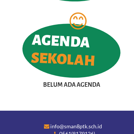
AGENDA
SEKOLAH
BELUM ADA AGENDA
info@sman8ptk.sch.id
0561(8179126)